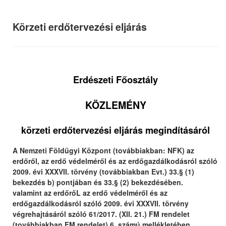
Körzeti erdőtervezési eljárás
Erdészeti Főosztály
KÖZLEMÉNY
körzeti erdőtervezési eljárás megindításáról
A Nemzeti Földügyi Központ (továbbiakban: NFK) az
erdőről, az erdő védelméről és az erdőgazdálkodásról szóló
2009. évi XXXVII. törvény (továbbiakban Evt.) 33.§ (1)
bekezdés b) pontjában és 33.§ (2) bekezdésében.
valamint az erdőrőL az erdő védelméről és az
erdőgazdálkodásról szóló 2009. évi XXXVII. törvény
végrehajtásáról szóló 61/2017. (XII. 21.) FM rendelet
(továbbiakban FM rendelet) 6. számú mellékletében