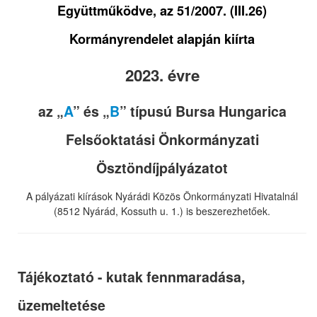
Együttműködve, az 51/2007. (III.26)
Kormányrendelet alapján kiírta
2023. évre
az „
A
” és „
B
” típusú Bursa Hungarica
Felsőoktatási Önkormányzati
Ösztöndíjpályázatot
A pályázati kiírások Nyárádi Közös Önkormányzati Hivatalnál
(8512 Nyárád, Kossuth u. 1.) is beszerezhetőek.
Tájékoztató - kutak fennmaradása,
üzemeltetése