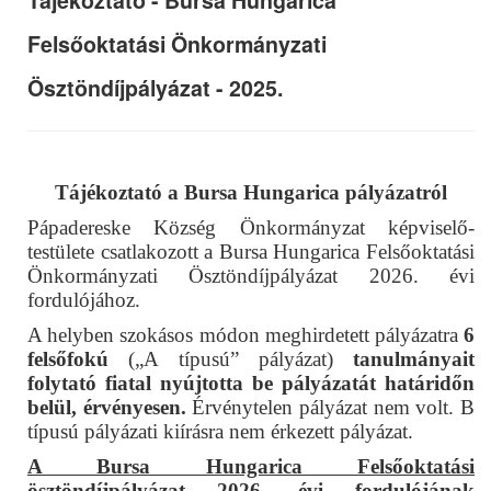
Tájékoztató - Bursa Hungarica
Felsőoktatási Önkormányzati
Ösztöndíjpályázat - 2025.
Tájékoztató a Bursa Hungarica pályázatról
Pápadereske Község Önkormányzat képviselő-
testülete csatlakozott a Bursa Hungarica Felsőoktatási
Önkormányzati Ösztöndíjpályázat 2026. évi
fordulójához.
A helyben szokásos módon meghirdetett pályázatra
6
felsőfokú
(„A típusú” pályázat)
tanulmányait
folytató fiatal
nyújtotta be pályázatát határidőn
belül, érvényesen.
Érvénytelen pályázat nem volt. B
típusú pályázati kiírásra nem érkezett pályázat.
A Bursa Hungarica Felsőoktatási
ösztöndíjpályázat 2026. évi fordulójának