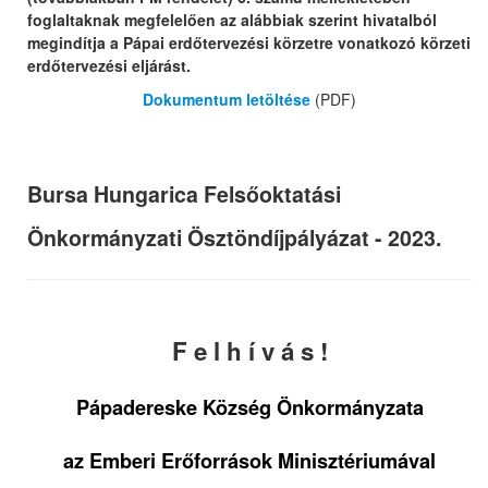
foglaltaknak megfelelően az alábbiak szerint hivatalból
megindítja a Pápai erdőtervezési körzetre vonatkozó körzeti
erdőtervezési eljárást.
Dokumentum letöltése
(PDF)
Bursa Hungarica Felsőoktatási
Önkormányzati Ösztöndíjpályázat - 2023.
F e l h í v á s !
Pápadereske Község Önkormányzata
az Emberi Erőforrások Minisztériumával