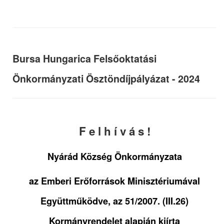
Bursa Hungarica Felsőoktatási
Önkormányzati Ösztöndíjpályázat - 2024
F e l h í v á s !
Nyárád Község Önkormányzata
az Emberi Erőforrások Minisztériumával
Együttműködve, az 51/2007. (III.26)
Kormányrendelet alapján kiírta